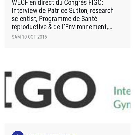
WECF en direct du Congrès FIGO:
Interview de Patrice Sutton, research
scientist, Programme de Santé
reproductive & de l’Environnement,
UCSF
SAM 10 OCT 2015