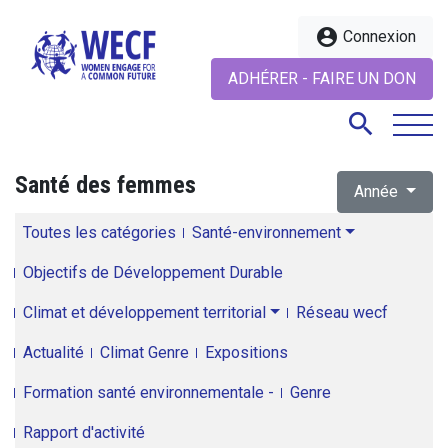
account_circle
Connexion
ADHÉRER - FAIRE UN DON
search
Santé des femmes
Année
search
Toutes les catégories
Santé-environnement
Objectifs de Développement Durable
Climat et développement territorial
Réseau wecf
Actualité
Climat Genre
Expositions
Formation santé environnementale -
Genre
Rapport d'activité