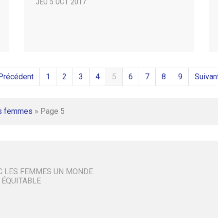
JEU 5 OCT 2017
Précédent
1
2
3
4
5
6
7
8
9
Suivan
s femmes
»
Page 5
C LES FEMMES UN MONDE
 ÉQUITABLE