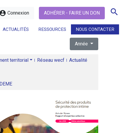
search
ccount_circle
Connexion
ADHÉRER - FAIRE UN DON
ACTUALITÉS
RESSOURCES
NOUS CONTACTER
Année
search
nt territorial
Réseau wecf
Actualité
ADEME