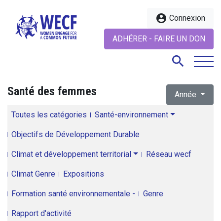
account_circle
Connexion
ADHÉRER - FAIRE UN DON
search
Santé des femmes
Année
search
Toutes les catégories
Santé-environnement
Objectifs de Développement Durable
Climat et développement territorial
Réseau wecf
Climat Genre
Expositions
Formation santé environnementale -
Genre
Rapport d'activité