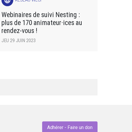
language
RÉSEAU WECF
Webinaires de suivi Nesting :
plus de 170 animateur·ices au
rendez-vous !
JEU 29 JUIN 2023
Adhérer - Faire un don