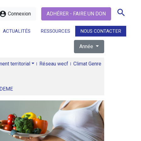
search
ccount_circle
Connexion
ADHÉRER - FAIRE UN DON
ACTUALITÉS
RESSOURCES
NOUS CONTACTER
Année
search
nt territorial
Réseau wecf
Climat Genre
ADEME