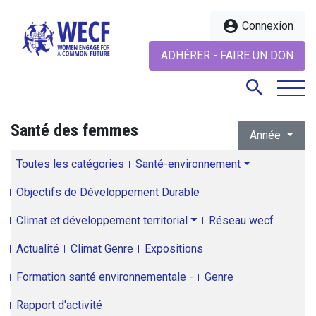
account_circle
Connexion
ADHÉRER - FAIRE UN DON
search
Santé des femmes
Année
search
Toutes les catégories
Santé-environnement
Objectifs de Développement Durable
Climat et développement territorial
Réseau wecf
Actualité
Climat Genre
Expositions
Formation santé environnementale -
Genre
Rapport d'activité