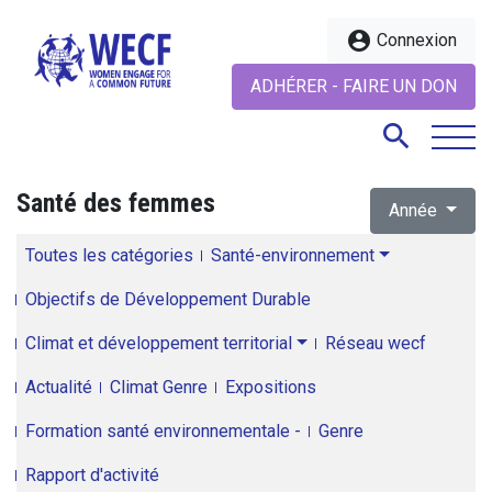
account_circle
Connexion
ADHÉRER - FAIRE UN DON
search
Santé des femmes
Année
search
Toutes les catégories
Santé-environnement
Objectifs de Développement Durable
Climat et développement territorial
Réseau wecf
Actualité
Climat Genre
Expositions
Formation santé environnementale -
Genre
Rapport d'activité