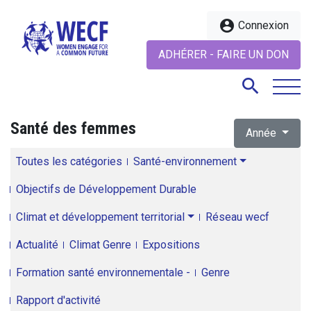
account_circle
Connexion
ADHÉRER - FAIRE UN DON
search
Santé des femmes
Année
search
Toutes les catégories
Santé-environnement
Objectifs de Développement Durable
Climat et développement territorial
Réseau wecf
Actualité
Climat Genre
Expositions
Formation santé environnementale -
Genre
Rapport d'activité