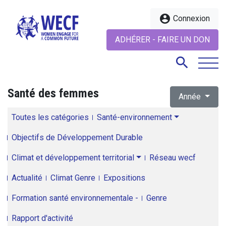
account_circle
Connexion
ADHÉRER - FAIRE UN DON
search
Santé des femmes
Année
search
Toutes les catégories
Santé-environnement
Objectifs de Développement Durable
Climat et développement territorial
Réseau wecf
Actualité
Climat Genre
Expositions
Formation santé environnementale -
Genre
Rapport d'activité