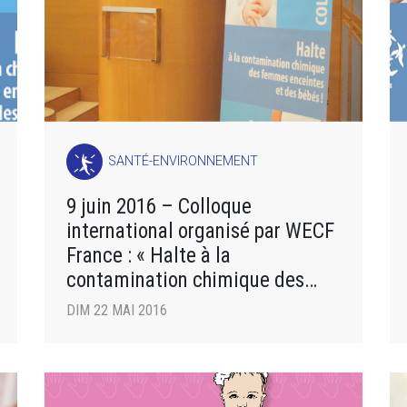
SANTÉ-ENVIRONNEMENT
9 juin 2016 – Colloque
international organisé par WECF
France : « Halte à la
contamination chimique des
femmes enceintes et des bébés
DIM 22 MAI 2016
! »