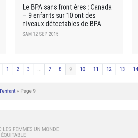
Le BPA sans frontières : Canada
– 9 enfants sur 10 ont des
niveaux détectables de BPA
SAM 12 SEP 2015
1
2
3
…
7
8
9
10
11
12
13
1
l'enfant
»
Page 9
C LES FEMMES UN MONDE
 ÉQUITABLE