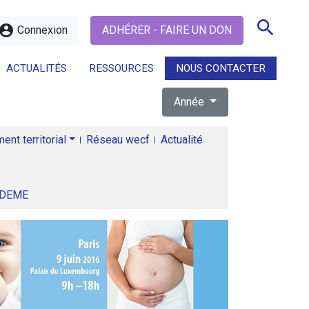
search
ccount_circle
Connexion
ADHÉRER - FAIRE UN DON
ACTUALITÉS
RESSOURCES
NOUS CONTACTER
Année
search
nt territorial
Réseau wecf
Actualité
ADEME