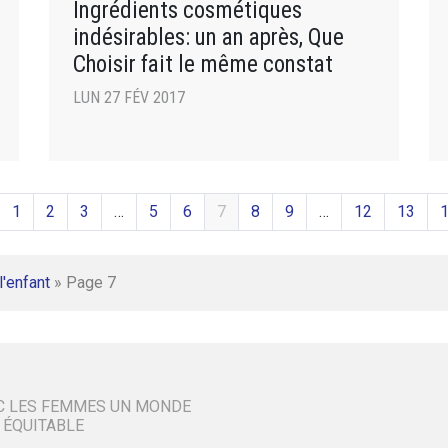
Ingrédients cosmétiques
indésirables: un an après, Que
Choisir fait le même constat
LUN 27 FÉV 2017
1
2
3
…
5
6
7
8
9
…
12
13
l'enfant
»
Page 7
C LES FEMMES UN MONDE
 ÉQUITABLE