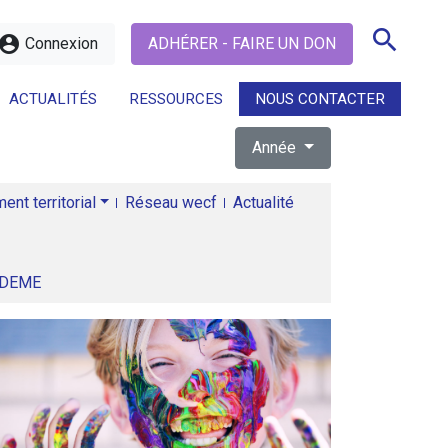
search
ccount_circle
Connexion
ADHÉRER - FAIRE UN DON
ACTUALITÉS
RESSOURCES
NOUS CONTACTER
Année
search
nt territorial
Réseau wecf
Actualité
ADEME