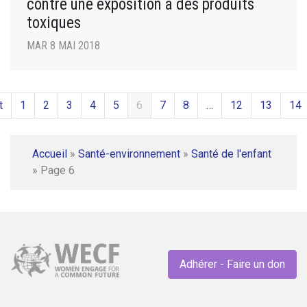
contre une exposition à des produits
toxiques
MAR 8 MAI 2018
t
1
2
3
4
5
6
7
8
…
12
13
14
Accueil
»
Santé-environnement
»
Santé de l'enfant
»
Page 6
Adhérer - Faire un don