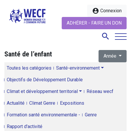
account_circle
Connexion
ADHÉRER - FAIRE UN DON
search
Santé de l’enfant
Année
search
Toutes les catégories
Santé-environnement
Objectifs de Développement Durable
Climat et développement territorial
Réseau wecf
Actualité
Climat Genre
Expositions
Formation santé environnementale -
Genre
Rapport d'activité