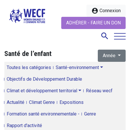
account_circle
Connexion
ADHÉRER - FAIRE UN DON
search
Santé de l’enfant
Année
search
Toutes les catégories
Santé-environnement
Objectifs de Développement Durable
Climat et développement territorial
Réseau wecf
Actualité
Climat Genre
Expositions
Formation santé environnementale -
Genre
Rapport d'activité