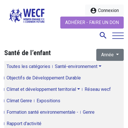
account_circle
Connexion
ADHÉRER - FAIRE UN DON
search
Santé de l’enfant
Année
search
Toutes les catégories
Santé-environnement
Objectifs de Développement Durable
Climat et développement territorial
Réseau wecf
Climat Genre
Expositions
Formation santé environnementale -
Genre
Rapport d'activité