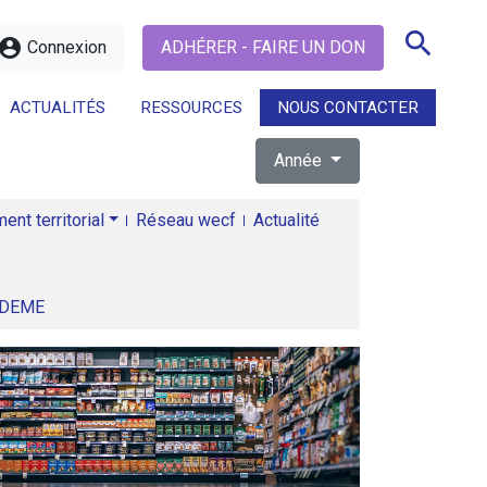
search
ccount_circle
Connexion
ADHÉRER - FAIRE UN DON
ACTUALITÉS
RESSOURCES
NOUS CONTACTER
Année
search
nt territorial
Réseau wecf
Actualité
ADEME