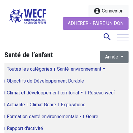
account_circle
Connexion
ADHÉRER - FAIRE UN DON
search
Santé de l’enfant
Année
search
Toutes les catégories
Santé-environnement
Objectifs de Développement Durable
Climat et développement territorial
Réseau wecf
Actualité
Climat Genre
Expositions
Formation santé environnementale -
Genre
Rapport d'activité