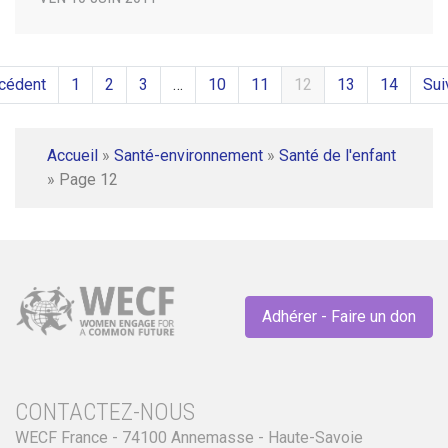
cédent
1
2
3
…
10
11
12
13
14
Sui
Accueil
»
Santé-environnement
»
Santé de l'enfant
»
Page 12
Adhérer - Faire un don
CONTACTEZ-NOUS
WECF France - 74100 Annemasse - Haute-Savoie