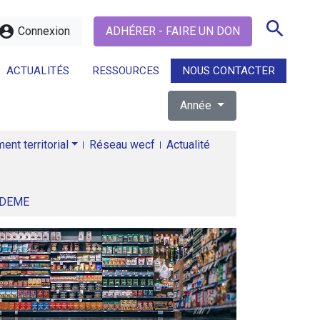
search
ccount_circle
Connexion
ADHÉRER - FAIRE UN DON
ACTUALITÉS
RESSOURCES
NOUS CONTACTER
Année
search
nt territorial
Réseau wecf
Actualité
ADEME