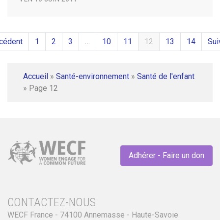
cédent
1
2
3
…
10
11
12
13
14
Sui
Accueil
»
Santé-environnement
»
Santé de l'enfant
»
Page 12
Adhérer - Faire un don
CONTACTEZ-NOUS
WECF France - 74100 Annemasse - Haute-Savoie