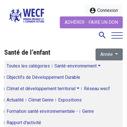
account_circle
Connexion
ADHÉRER - FAIRE UN DON
search
Santé de l’enfant
Année
search
Toutes les catégories
Santé-environnement
Objectifs de Développement Durable
Climat et développement territorial
Réseau wecf
Actualité
Climat Genre
Expositions
Formation santé environnementale -
Genre
Rapport d'activité