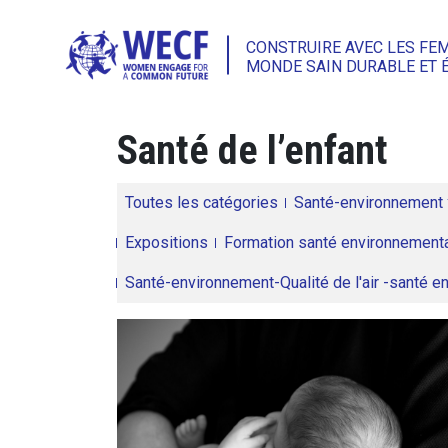
CONSTRUIRE AVEC LES FE
MONDE SAIN DURABLE ET 
Santé de l’enfant
Toutes les catégories
Santé-environnement
Expositions
Formation santé environnementa
Santé-environnement-Qualité de l'air -santé 