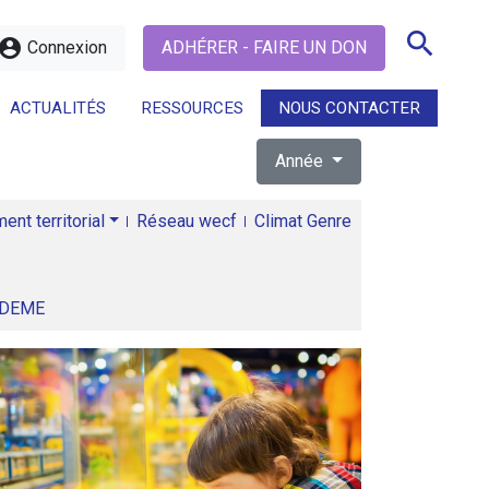
search
ccount_circle
Connexion
ADHÉRER - FAIRE UN DON
ACTUALITÉS
RESSOURCES
NOUS CONTACTER
Année
search
nt territorial
Réseau wecf
Climat Genre
ADEME