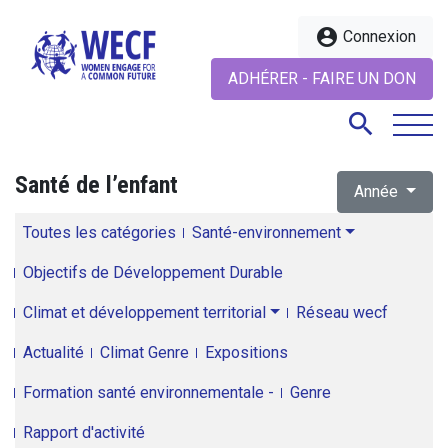
account_circle
Connexion
ADHÉRER - FAIRE UN DON
search
Santé de l’enfant
Année
search
Toutes les catégories
Santé-environnement
Objectifs de Développement Durable
Climat et développement territorial
Réseau wecf
Actualité
Climat Genre
Expositions
Formation santé environnementale -
Genre
Rapport d'activité