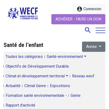
account_circle
Connexion
ADHÉRER - FAIRE UN DON
search
Santé de l’enfant
Année
search
Toutes les catégories
Santé-environnement
Objectifs de Développement Durable
Climat et développement territorial
Réseau wecf
Actualité
Climat Genre
Expositions
Formation santé environnementale -
Genre
Rapport d'activité