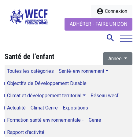
account_circle
Connexion
ADHÉRER - FAIRE UN DON
search
Santé de l’enfant
Année
search
Toutes les catégories
Santé-environnement
Objectifs de Développement Durable
Climat et développement territorial
Réseau wecf
Actualité
Climat Genre
Expositions
Formation santé environnementale -
Genre
Rapport d'activité