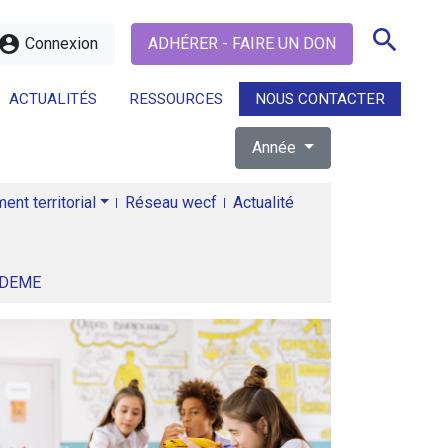
search
ccount_circle
Connexion
ADHÉRER - FAIRE UN DON
ACTUALITÉS
RESSOURCES
NOUS CONTACTER
Année
search
nt territorial
Réseau wecf
Actualité
ADEME