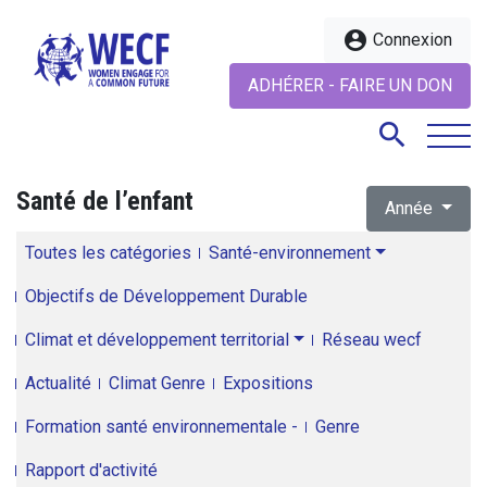
account_circle
Connexion
ADHÉRER - FAIRE UN DON
search
Santé de l’enfant
Année
search
Toutes les catégories
Santé-environnement
Objectifs de Développement Durable
Climat et développement territorial
Réseau wecf
Actualité
Climat Genre
Expositions
Formation santé environnementale -
Genre
Rapport d'activité