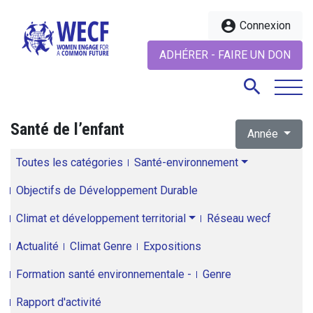
account_circle
Connexion
ADHÉRER - FAIRE UN DON
search
Santé de l’enfant
Année
search
Toutes les catégories
Santé-environnement
Objectifs de Développement Durable
Climat et développement territorial
Réseau wecf
Actualité
Climat Genre
Expositions
Formation santé environnementale -
Genre
Rapport d'activité