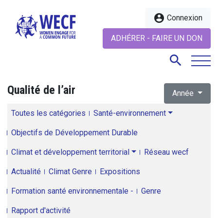
account_circle
Connexion
ADHÉRER - FAIRE UN DON
search
Qualité de l’air
Année
search
Toutes les catégories
Santé-environnement
Objectifs de Développement Durable
Climat et développement territorial
Réseau wecf
Actualité
Climat Genre
Expositions
Formation santé environnementale -
Genre
Rapport d'activité