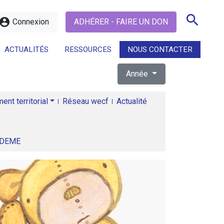
search
ccount_circle
Connexion
ADHÉRER - FAIRE UN DON
ACTUALITÉS
RESSOURCES
NOUS CONTACTER
Année
search
nt territorial
Réseau wecf
Actualité
ADEME