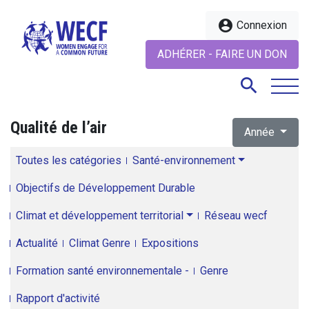
account_circle
Connexion
ADHÉRER - FAIRE UN DON
search
Qualité de l’air
Année
search
Toutes les catégories
Santé-environnement
Objectifs de Développement Durable
Climat et développement territorial
Réseau wecf
Actualité
Climat Genre
Expositions
Formation santé environnementale -
Genre
Rapport d'activité