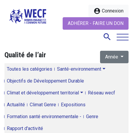
account_circle
Connexion
ADHÉRER - FAIRE UN DON
search
Qualité de l’air
Année
search
Toutes les catégories
Santé-environnement
Objectifs de Développement Durable
Climat et développement territorial
Réseau wecf
Actualité
Climat Genre
Expositions
Formation santé environnementale -
Genre
Rapport d'activité