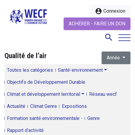
account_circle
Connexion
ADHÉRER - FAIRE UN DON
search
Qualité de l’air
Année
search
Toutes les catégories
Santé-environnement
Objectifs de Développement Durable
Climat et développement territorial
Réseau wecf
Actualité
Climat Genre
Expositions
Formation santé environnementale -
Genre
Rapport d'activité