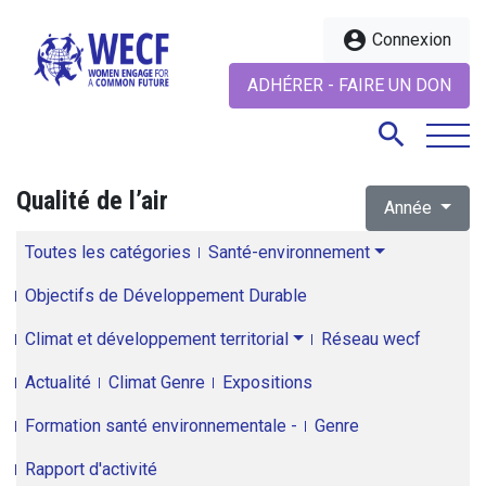
account_circle
Connexion
ADHÉRER - FAIRE UN DON
search
Qualité de l’air
Année
search
Toutes les catégories
Santé-environnement
Objectifs de Développement Durable
Climat et développement territorial
Réseau wecf
Actualité
Climat Genre
Expositions
Formation santé environnementale -
Genre
Rapport d'activité