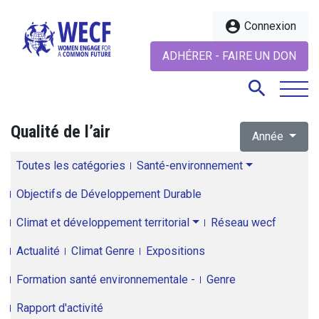
account_circle
Connexion
ADHÉRER - FAIRE UN DON
search
Qualité de l’air
Année
search
Toutes les catégories
Santé-environnement
Objectifs de Développement Durable
Climat et développement territorial
Réseau wecf
Actualité
Climat Genre
Expositions
Formation santé environnementale -
Genre
Rapport d'activité