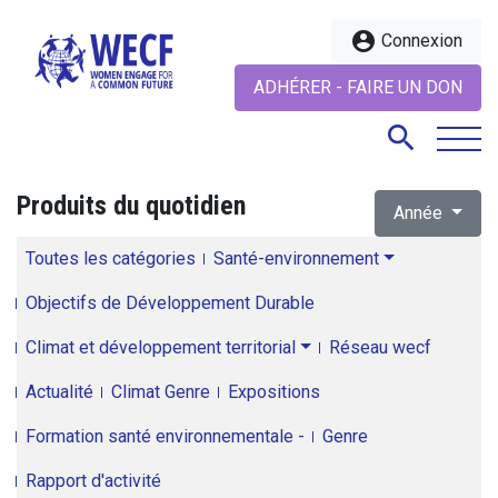
account_circle
Connexion
ADHÉRER - FAIRE UN DON
search
Produits du quotidien
Année
search
Toutes les catégories
Santé-environnement
Objectifs de Développement Durable
Climat et développement territorial
Réseau wecf
Actualité
Climat Genre
Expositions
Formation santé environnementale -
Genre
Rapport d'activité