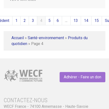
édent
1
2
3
4
5
6
…
13
14
15
Su
Accueil
»
Santé-environnement
»
Produits du
quotidien
»
Page 4
Adhérer - Faire un don
CONTACTEZ-NOUS
WECF France - 74100 Annemasse - Haute-Savoie