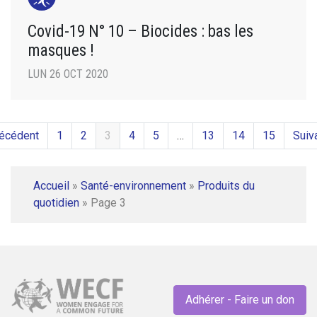
Covid-19 N° 10 – Biocides : bas les
masques !
LUN 26 OCT 2020
récédent
1
2
3
4
5
…
13
14
15
Suiv
Accueil
»
Santé-environnement
»
Produits du
quotidien
»
Page 3
Adhérer - Faire un don