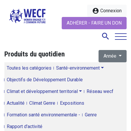
account_circle
Connexion
ADHÉRER - FAIRE UN DON
search
Produits du quotidien
Année
search
Toutes les catégories
Santé-environnement
Objectifs de Développement Durable
Climat et développement territorial
Réseau wecf
Actualité
Climat Genre
Expositions
Formation santé environnementale -
Genre
Rapport d'activité