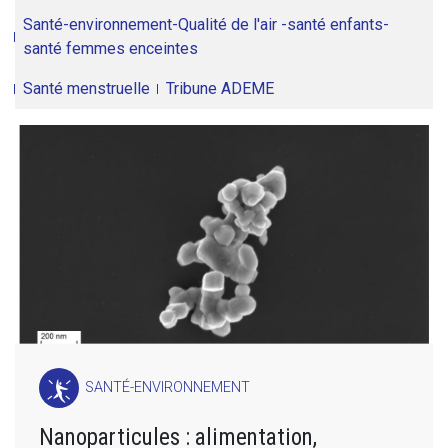
Santé-environnement-Qualité de l'air -santé enfants-
santé femmes enceintes
Santé menstruelle
Tribune ADEME
SANTÉ-ENVIRONNEMENT
Nanoparticules : alimentation,