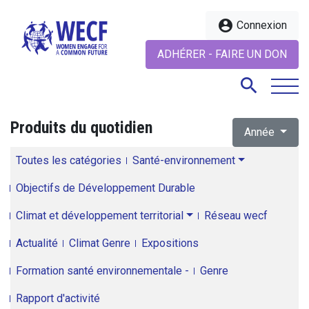
account_circle
Connexion
ADHÉRER - FAIRE UN DON
search
Produits du quotidien
Année
search
Toutes les catégories
Santé-environnement
Objectifs de Développement Durable
Climat et développement territorial
Réseau wecf
Actualité
Climat Genre
Expositions
Formation santé environnementale -
Genre
Rapport d'activité