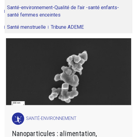
Santé-environnement-Qualité de l'air -santé enfants-
santé femmes enceintes
Santé menstruelle
Tribune ADEME
SANTÉ-ENVIRONNEMENT
Nanoparticules : alimentation,