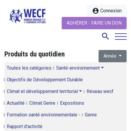
account_circle
Connexion
ADHÉRER - FAIRE UN DON
search
Produits du quotidien
Année
search
Toutes les catégories
Santé-environnement
Objectifs de Développement Durable
Climat et développement territorial
Réseau wecf
Actualité
Climat Genre
Expositions
Formation santé environnementale -
Genre
Rapport d'activité