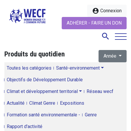
account_circle
Connexion
ADHÉRER - FAIRE UN DON
search
Produits du quotidien
Année
search
Toutes les catégories
Santé-environnement
Objectifs de Développement Durable
Climat et développement territorial
Réseau wecf
Actualité
Climat Genre
Expositions
Formation santé environnementale -
Genre
Rapport d'activité