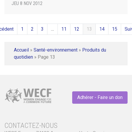
JEU 8 NOV 2012
cédent
1
2
3
…
11
12
13
14
15
Sui
Accueil
»
Santé-environnement
»
Produits du
quotidien
»
Page 13
Adhérer - Faire un don
CONTACTEZ-NOUS