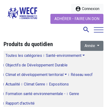
account_circle
Connexion
ADHÉRER - FAIRE UN DON
search
Produits du quotidien
Année
search
Toutes les catégories
Santé-environnement
Objectifs de Développement Durable
Climat et développement territorial
Réseau wecf
Actualité
Climat Genre
Expositions
Formation santé environnementale -
Genre
Rapport d'activité