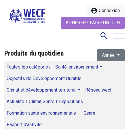
account_circle
Connexion
ADHÉRER - FAIRE UN DON
search
Produits du quotidien
Année
search
Toutes les catégories
Santé-environnement
Objectifs de Développement Durable
Climat et développement territorial
Réseau wecf
Actualité
Climat Genre
Expositions
Formation santé environnementale -
Genre
Rapport d'activité