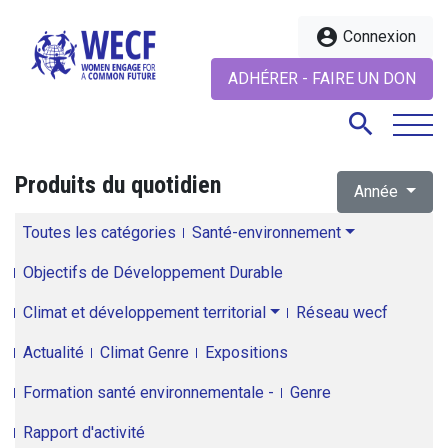
account_circle
Connexion
ADHÉRER - FAIRE UN DON
search
Produits du quotidien
Année
search
Toutes les catégories
Santé-environnement
Objectifs de Développement Durable
Climat et développement territorial
Réseau wecf
Actualité
Climat Genre
Expositions
Formation santé environnementale -
Genre
Rapport d'activité