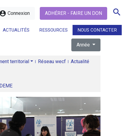
search
ccount_circle
Connexion
ADHÉRER - FAIRE UN DON
ACTUALITÉS
RESSOURCES
NOUS CONTACTER
Année
search
nt territorial
Réseau wecf
Actualité
ADEME