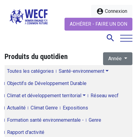
account_circle
Connexion
ADHÉRER - FAIRE UN DON
search
Produits du quotidien
Année
search
Toutes les catégories
Santé-environnement
Objectifs de Développement Durable
Climat et développement territorial
Réseau wecf
Actualité
Climat Genre
Expositions
Formation santé environnementale -
Genre
Rapport d'activité