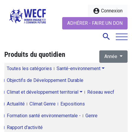
account_circle
Connexion
ADHÉRER - FAIRE UN DON
search
Produits du quotidien
Année
search
Toutes les catégories
Santé-environnement
Objectifs de Développement Durable
Climat et développement territorial
Réseau wecf
Actualité
Climat Genre
Expositions
Formation santé environnementale -
Genre
Rapport d'activité