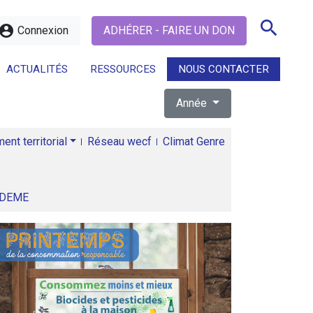
search
ccount_circle
Connexion
ADHÉRER - FAIRE UN DON
ACTUALITÉS
RESSOURCES
NOUS CONTACTER
Année
search
nt territorial
Réseau wecf
Climat Genre
ADEME