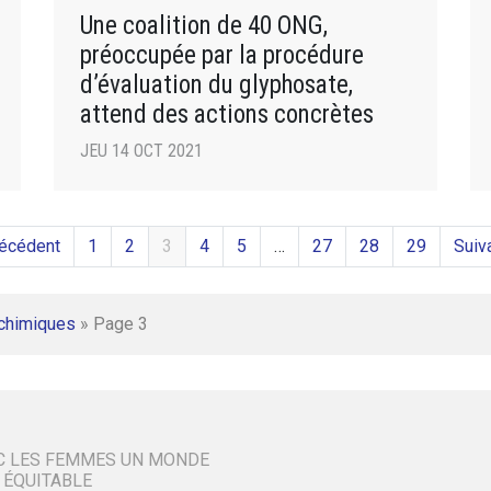
Une coalition de 40 ONG,
préoccupée par la procédure
d’évaluation du glyphosate,
attend des actions concrètes
JEU 14 OCT 2021
récédent
1
2
3
4
5
…
27
28
29
Suiv
 chimiques
»
Page 3
C LES FEMMES UN MONDE
 ÉQUITABLE