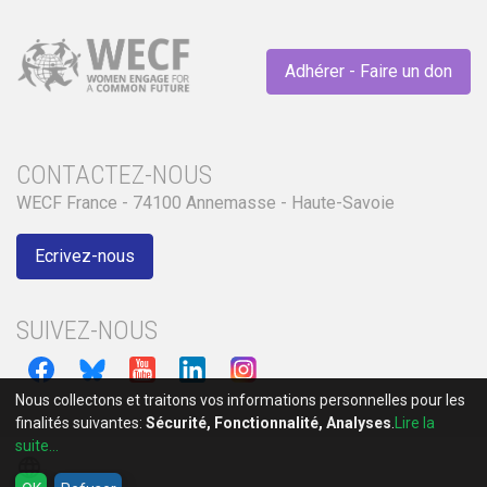
Adhérer - Faire un don
CONTACTEZ-NOUS
WECF France - 74100 Annemasse - Haute-Savoie
Ecrivez-nous
SUIVEZ-NOUS
Nous collectons et traitons vos informations personnelles pour les
finalités suivantes:
Sécurité, Fonctionnalité, Analyses
.
Lire la
suite...
language