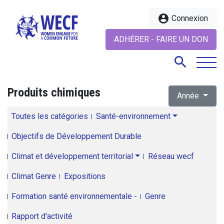
account_circle
Connexion
ADHÉRER - FAIRE UN DON
search
Produits chimiques
Année
search
Toutes les catégories
Santé-environnement
Objectifs de Développement Durable
Climat et développement territorial
Réseau wecf
Climat Genre
Expositions
Formation santé environnementale -
Genre
Rapport d'activité