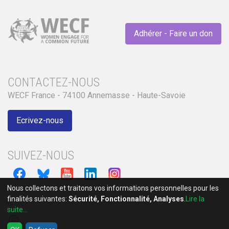
Adhérer - Faire un don
CONTACTEZ-NOUS
WECF France - 74100 Annemasse - Haute-Savoie
Ecrivez-nous
SUIVEZ-NOUS
Nous collectons et traitons vos informations personnelles pour les
finalités suivantes:
Sécurité, Fonctionnalité, Analyses
.
Lire la
suite...
language