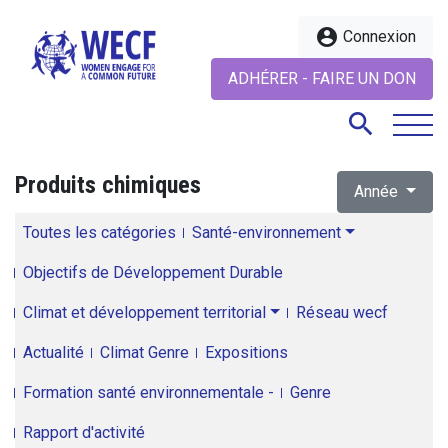
account_circle
Connexion
ADHÉRER - FAIRE UN DON
search
Produits chimiques
Année
search
Toutes les catégories
Santé-environnement
Objectifs de Développement Durable
Climat et développement territorial
Réseau wecf
Actualité
Climat Genre
Expositions
Formation santé environnementale -
Genre
Rapport d'activité