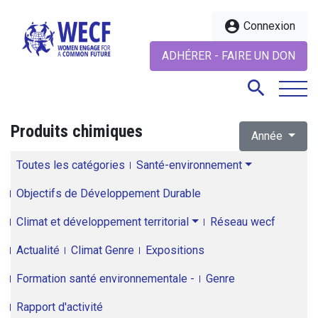
account_circle
Connexion
ADHÉRER - FAIRE UN DON
search
Produits chimiques
Année
search
Toutes les catégories
Santé-environnement
Objectifs de Développement Durable
Climat et développement territorial
Réseau wecf
Actualité
Climat Genre
Expositions
Formation santé environnementale -
Genre
Rapport d'activité