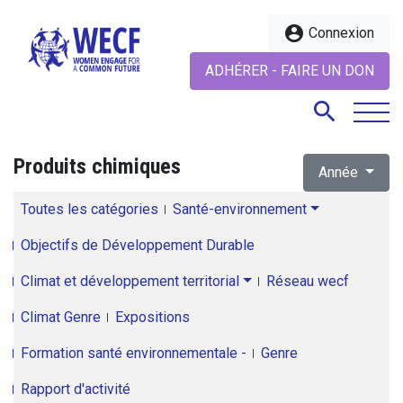
account_circle
Connexion
ADHÉRER - FAIRE UN DON
search
Produits chimiques
Année
search
Toutes les catégories
Santé-environnement
Objectifs de Développement Durable
Climat et développement territorial
Réseau wecf
Climat Genre
Expositions
Formation santé environnementale -
Genre
Rapport d'activité