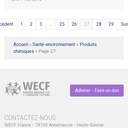
cédent
1
2
3
…
25
26
27
28
29
Sui
Accueil
»
Santé-environnement
»
Produits
chimiques
»
Page 27
Adhérer - Faire un don
CONTACTEZ-NOUS
WECF France - 74100 Annemasse - Haute-Savoie