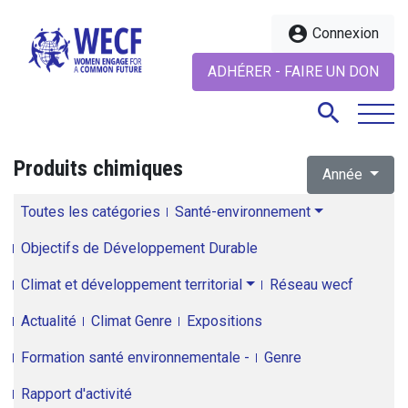
account_circle
Connexion
ADHÉRER - FAIRE UN DON
search
Produits chimiques
Année
search
Toutes les catégories
Santé-environnement
Objectifs de Développement Durable
Climat et développement territorial
Réseau wecf
Actualité
Climat Genre
Expositions
Formation santé environnementale -
Genre
Rapport d'activité