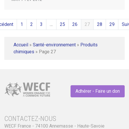
cédent
1
2
3
…
25
26
27
28
29
Sui
Accueil
»
Santé-environnement
»
Produits
chimiques
»
Page 27
Adhérer - Faire un don
CONTACTEZ-NOUS
WECF France - 74100 Annemasse - Haute-Savoie