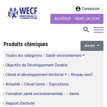
account_circle
Connexion
ADHÉRER - FAIRE UN DON
search
Produits chimiques
Année
search
Toutes les catégories
Santé-environnement
Objectifs de Développement Durable
Climat et développement territorial
Réseau wecf
Actualité
Climat Genre
Expositions
Formation santé environnementale -
Genre
Rapport d'activité